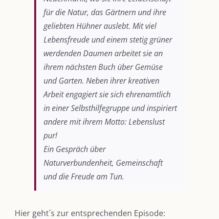
für die Natur, das Gärtnern und ihre
geliebten Hühner auslebt. Mit viel
Lebensfreude und einem stetig grüner
werdenden Daumen arbeitet sie an
ihrem nächsten Buch über Gemüse
und Garten. Neben ihrer kreativen
Arbeit engagiert sie sich ehrenamtlich
DIE KULMBLOGGERA
in einer Selbsthilfegruppe und inspiriert
andere mit ihrem Motto: Lebenslust
Kulmbloggera
pur!
Ein Gespräch über
Podcast
Naturverbundenheit, Gemeinschaft
Kooperationen
und die Freude am Tun.
vkfk
Hier geht´s zur entsprechenden Episode:
Leistungen – Buchungen