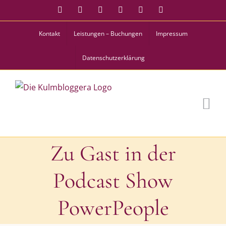
Zum
Facebook
Instagram
Twitter
Pinterest
YouTube
Tiktok
Inhalt
Kontakt
Leistungen – Buchungen
Impressum
springen
Datenschutzerklärung
Zu Gast in der
Podcast Show
PowerPeople