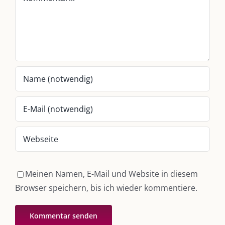
Whatsapp:
0151-21182972
post@die-kulmbloggera.de
UNSERE HEIMAT KULMBACH
„Unser Kulmbach e. V.“
– Der Händlerzusammenschluss der Stadt
„Stadt Kulmbach“
– Offizielles Portal unserer Heimat
„Landratsamt Kulmbach“
– Wissenswertes in allen Belangen
„
Lebenslust Akademie Kulmbach
“ – Mutmachergeschichten von
Mutbotschaftern
Meinen Namen, E-Mail und Website in diesem
Browser speichern, bis ich wieder kommentiere.