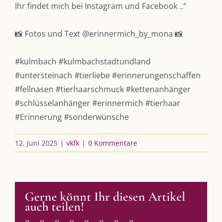
Podcast
Ihr findet mich bei Instagram und Facebook ..“
Kooperationen
📸 Fotos und Text
@erinnermich_by_mona
📸
vkfk
#kulmbach
#kulmbachstadtundland
Leistungen – Buchungen
#untersteinach
#tierliebe
#erinnerungenschaffen
#fellnasen
#tierhaarschmuck
#kettenanhänger
#schlüsselanhänger
#erinnermich
#tierhaar
AKTUELLES
#Erinnerung
#sonderwünsche
Immer die passende Geschenkidee – für jeden Anlass
12. Juni 2025
|
vkfk
|
0 Kommentare
AUS DEM BLOG
Gerne könnt Ihr diesen Artikel
Im Dialog mit – Jana Florence
auch teilen!
Im Dialog mit – Nicole Putschky-Kaiser
Im Dialog mit – Daniel Manzer, alias Mr. Hops