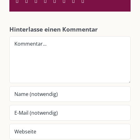
Facebook
Twitter
Reddit
LinkedIn
WhatsApp
Tumblr
Pinterest
E-
Mail
SO FINDEN WIR ZUSAMMEN!
Hinterlasse einen Kommentar
Am einfachsten bin ich per Mail und über WhatsApp zu erreichen.
Kommentar
Whatsapp:
0151-21182972
post@die-kulmbloggera.de
UNSERE HEIMAT KULMBACH
„Unser Kulmbach e. V.“
– Der Händlerzusammenschluss der Stadt
„Stadt Kulmbach“
– Offizielles Portal unserer Heimat
„Landratsamt Kulmbach“
– Wissenswertes in allen Belangen
„
Lebenslust Akademie Kulmbach
“ – Mutmachergeschichten von
Mutbotschaftern