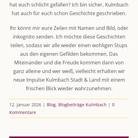
hat euch schlicht gefallen? Ich bin sicher, Kulmbach
Kulmbloggera
hat auch für euch schon Geschichte geschrieben.
Podcast
Ihr könnt mir eure Zeilen mit Namen und Bild, oder
inkognito senden. Ich möchte diese Geschichten
Kooperationen
teilen, sodass wir alle wieder einen wohligen Stups
vkfk
aus den eigenen Gefilden bekommen. Das
Miteinander und die Freude kommen dann von
Leistungen – Buchungen
ganz alleine und wer weiß, vielleicht erhalten wir
neue Impulse Kulmbach Stadt & Land mit einem
frischen Blick wieder wahrzunehmen.
AKTUELLES
12. Januar 2026
|
Blog
,
Blogbeiträge Kulmbach
|
0
Immer die passende Geschenkidee – für jeden Anlass
Kommentare
AUS DEM BLOG