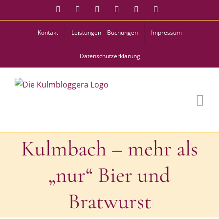
Zum
Facebook
Instagram
Twitter
Pinterest
YouTube
Tiktok
Inhalt
Kontakt
Leistungen – Buchungen
Impressum
springen
Datenschutzerklärung
Kulmbach – mehr als
„nur“ Bier und
Bratwurst