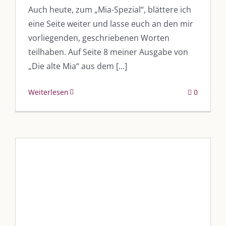
Auch heute, zum „Mia-Spezial“, blättere ich
eine Seite weiter und lasse euch an den mir
„Unser Kulmbach e. V.“
– Der Händlerzusammenschluss der Stadt
vorliegenden, geschriebenen Worten
„Stadt Kulmbach“
– Offizielles Portal unserer Heimat
teilhaben. Auf Seite 8 meiner Ausgabe von
„Landratsamt Kulmbach“
– Wissenswertes in allen Belangen
„Die alte Mia“ aus dem [...]
„
Lebenslust Akademie Kulmbach
“ – Mutmachergeschichten von
Mutbotschaftern
Weiterlesen
0
©
2026 | Alle Rechte vorbehalten. |
Impressum
|
Datenschutz
|
Kontakt
Facebook
Instagram
Twitter
Pinterest
YouTube
Tiktok
„??? ?????? ??? ???????“
Blog
Blogbeiträge Kulmbach