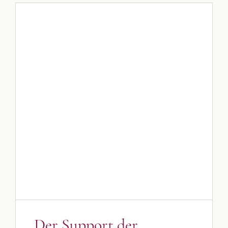
„Der Support der
Kulmbloggera“
Allgemein
Blog
Blogbeiträge Kulmbach
„Der Support der