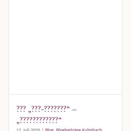
??? „???-???????“ – „????????????“
Blog
Blogbeiträge Kulmbach
??? „???-???????“ –
„????????????“
12. Juli 2020
|
Blog
,
Blogbeiträge Kulmbach