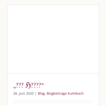
Immer die passende Geschenkidee – für jeden Anlass
AUS DEM BLOG
Im Dialog mit – Jana Florence
„??? ℌ????“
Im Dialog mit – Nicole Putschky-Kaiser
Im Dialog mit – Daniel Manzer, alias Mr. Hops
Blog
Blogbeiträge Kulmbach
SO FINDEN WIR ZUSAMMEN!
Am einfachsten bin ich per Mail und über WhatsApp zu erreichen.
Whatsapp:
0151-21182972
„??? ℌ????“
post@die-kulmbloggera.de
28. Juni 2020
|
Blog
,
Blogbeiträge Kulmbach
UNSERE HEIMAT KULMBACH