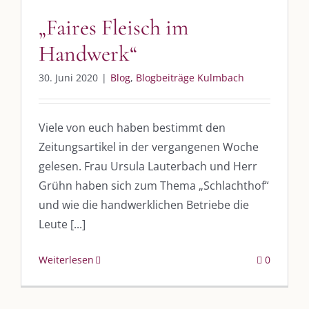
„Faires Fleisch im
Handwerk“
DIE KULMBLOGGERA
30. Juni 2020
|
Blog
,
Blogbeiträge Kulmbach
Kulmbloggera
Viele von euch haben bestimmt den
Podcast
Zeitungsartikel in der vergangenen Woche
gelesen. Frau Ursula Lauterbach und Herr
Kooperationen
Grühn haben sich zum Thema „Schlachthof“
vkfk
und wie die handwerklichen Betriebe die
Leute [...]
Leistungen – Buchungen
Weiterlesen
0
AKTUELLES