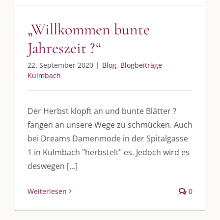
„Willkommen bunte
DIE KULMBLOGGERA
Jahreszeit ?“
Kulmbloggera
22. September 2020
|
Blog
,
Blogbeiträge
Kulmbach
Podcast
Kooperationen
Der Herbst klopft an und bunte Blätter ?
vkfk
fangen an unsere Wege zu schmücken. Auch
bei Dreams Damenmode in der Spitalgasse
Leistungen – Buchungen
1 in Kulmbach "herbstelt" es. Jedoch wird es
deswegen [...]
AKTUELLES
Weiterlesen
0
Immer die passende Geschenkidee – für jeden Anlass