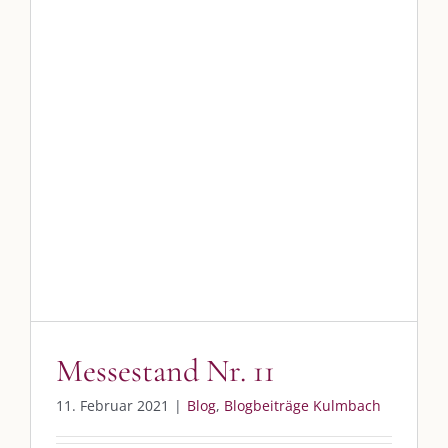
Im Dialog mit – Jana Florence
Im Dialog mit – Nicole Putschky-Kaiser
Im Dialog mit – Daniel Manzer, alias Mr. Hops
Messestand Nr. 11
Blog
Blogbeiträge Kulmbach
SO FINDEN WIR ZUSAMMEN!
Am einfachsten bin ich per Mail und über WhatsApp zu erreichen.
Whatsapp:
0151-21182972
post@die-kulmbloggera.de
UNSERE HEIMAT KULMBACH
Messestand Nr. 11
„Unser Kulmbach e. V.“
– Der Händlerzusammenschluss der Stadt
11. Februar 2021
|
Blog
,
Blogbeiträge Kulmbach
„Stadt Kulmbach“
– Offizielles Portal unserer Heimat