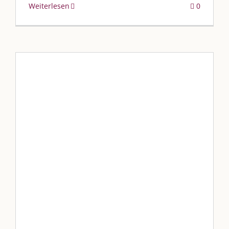
Weiterlesen
0
Christbäume in der Langgasse
Blog
Blogbeiträge Kulmbach