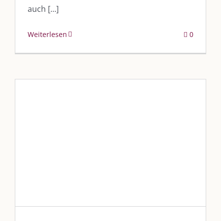
auch [...]
Weiterlesen
0
Wenn die Kids straucheln
Blog
Blogbeiträge Kulmbach