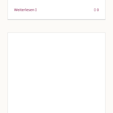
Weiterlesen
0
Das Heizkissen-Gewinnspiel
Allgemein