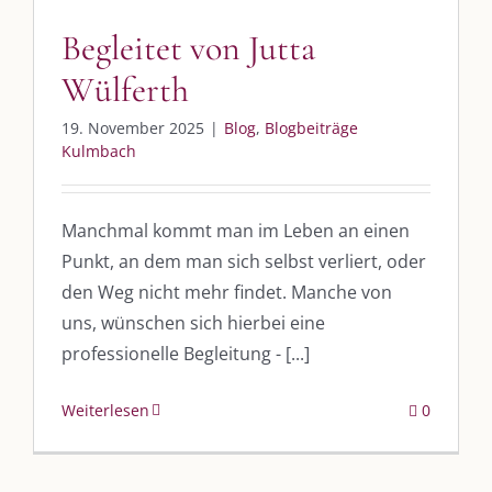
Immer die passende Geschenkidee – für jeden Anlass
Begleitet von Jutta
Wülferth
AUS DEM BLOG
19. November 2025
|
Blog
,
Blogbeiträge
Im Dialog mit – Jana Florence
Kulmbach
Im Dialog mit – Nicole Putschky-Kaiser
Im Dialog mit – Daniel Manzer, alias Mr. Hops
Manchmal kommt man im Leben an einen
Punkt, an dem man sich selbst verliert, oder
SO FINDEN WIR ZUSAMMEN!
den Weg nicht mehr findet. Manche von
uns, wünschen sich hierbei eine
Am einfachsten bin ich per Mail und über WhatsApp zu erreichen.
professionelle Begleitung - [...]
Whatsapp:
0151-21182972
Weiterlesen
0
post@die-kulmbloggera.de
UNSERE HEIMAT KULMBACH