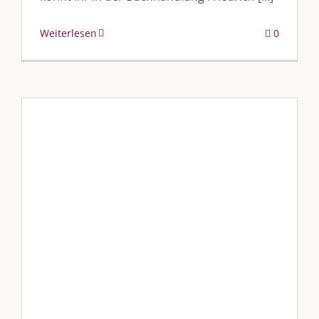
Weiterlesen
0
Balance und Ziele finden
Blog
Blogbeiträge Kulmbach