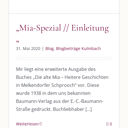
Whatsapp:
0151-21182972
post@die-kulmbloggera.de
„Mia-Spezial // Einleitung
UNSERE HEIMAT KULMBACH
„
„Unser Kulmbach e. V.“
– Der Händlerzusammenschluss der Stadt
31. Mai 2020
|
Blog
,
Blogbeiträge Kulmbach
„Stadt Kulmbach“
– Offizielles Portal unserer Heimat
„Landratsamt Kulmbach“
– Wissenswertes in allen Belangen
Mir liegt eine erweiterte Ausgabe des
Buches „Die alte Mia – Heitere Geschichten
„
Lebenslust Akademie Kulmbach
“ – Mutmachergeschichten von
Mutbotschaftern
in Melkendorfer Schprooch“ vor. Diese
wurde 1938 in dem uns bekannten
Baumann-Verlag aus der E.-C.-Baumann-
Straße gedruckt. Buchliebhaber [...]
Weiterlesen
0