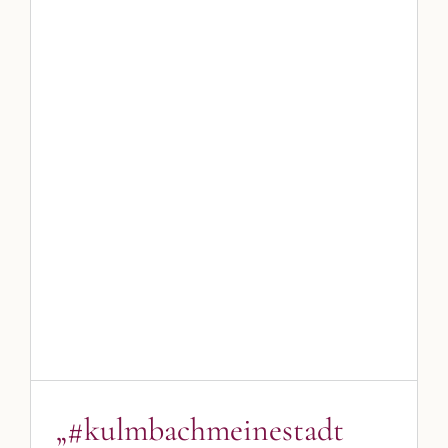
„#kulmbachmeinestadt mit
Erich Olbrich“
Blog
Blogbeiträge Kulmbach
„#kulmbachmeinestadt