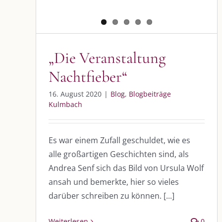
„Die Veranstaltung
Nachtfieber“
DIE KULMBLOGGERA
AKTUELLE
16. August 2020
|
Blog
,
Blogbeiträge
Kulmbloggera
Immer die 
Kulmbach
Anlass
Podcast
Es war einem Zufall geschuldet, wie es
Kooperationen
AUS DEM
alle großartigen Geschichten sind, als
vkfk
Andrea Senf sich das Bild von Ursula Wolf
Im Dialog m
ansah und bemerkte, hier so vieles
Im Dialog m
Leistungen – Buchungen
Im Dialog m
darüber schreiben zu können. [...]
Weiterlesen
0