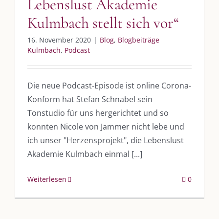
Lebenslust Akademie
Kulmbach stellt sich vor“
UNSERE HEIMAT KULMBACH
16. November 2020
|
Blog
,
Blogbeiträge
„Unser Kulmbach e. V.“
– Der Händlerzusammenschluss der Stadt
Kulmbach
,
Podcast
„Stadt Kulmbach“
– Offizielles Portal unserer Heimat
„Landratsamt Kulmbach“
– Wissenswertes in allen Belangen
Die neue Podcast-Episode ist online Corona-
„
Lebenslust Akademie Kulmbach
“ – Mutmachergeschichten von
Konform hat Stefan Schnabel sein
Mutbotschaftern
Tonstudio für uns hergerichtet und so
konnten Nicole von Jammer nicht lebe und
ich unser "Herzensprojekt", die Lebenslust
Akademie Kulmbach einmal [...]
Weiterlesen
0
©
2026 | Alle Rechte vorbehalten. |
Impressum
|
Datenschutz
|
Kontakt
Facebook
Instagram
Twitter
Pinterest
YouTube
Tiktok