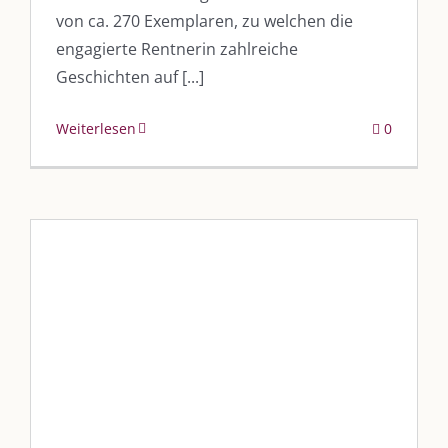
von ca. 270 Exemplaren, zu welchen die
engagierte Rentnerin zahlreiche
Geschichten auf [...]
Weiterlesen
0
Der Charityday United 2023
Blog
Blogbeiträge Kulmbach
Veranstaltungen