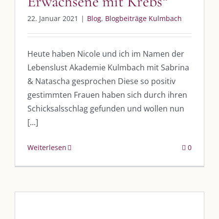
Erwachsene mit Krebs“
22. Januar 2021
|
Blog
,
Blogbeiträge Kulmbach
Heute haben Nicole und ich im Namen der
Lebenslust Akademie Kulmbach mit Sabrina
DIE KULMBLOGGERA
& Natascha gesprochen Diese so positiv
gestimmten Frauen haben sich durch ihren
Kulmbloggera
Schicksalsschlag gefunden und wollen nun
Podcast
[...]
Kooperationen
Weiterlesen
0
vkfk
Leistungen – Buchungen