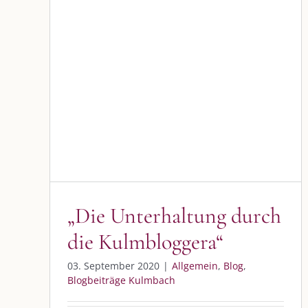
„Die Unterhaltung durch die
Kulmbloggera“
Allgemein
Blog
Blogbeiträge Kulmbach
„Die Unterhaltung durch
die Kulmbloggera“
DIE KULMBLOGGERA
AKTUELLE
03. September 2020
|
Allgemein
,
Blog
,
Blogbeiträge Kulmbach
Kulmbloggera
Immer die 