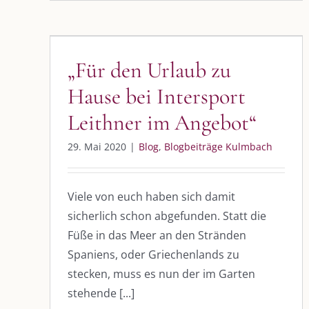
„Für den Urlaub zu Hause bei
Intersport Leithner im
Angebot“
„Für den Urlaub zu
Blog
Blogbeiträge Kulmbach
Hause bei Intersport
Leithner im Angebot“
DIE KULMBLOGGERA
AKTUELLE
29. Mai 2020
|
Blog
,
Blogbeiträge Kulmbach
Kulmbloggera
Immer die 
Anlass
Podcast
Viele von euch haben sich damit
sicherlich schon abgefunden. Statt die
Kooperationen
AUS DEM
Füße in das Meer an den Stränden
vkfk
Spaniens, oder Griechenlands zu
Im Dialog m
stecken, muss es nun der im Garten
Im Dialog m
Leistungen – Buchungen
Im Dialog m
stehende [...]