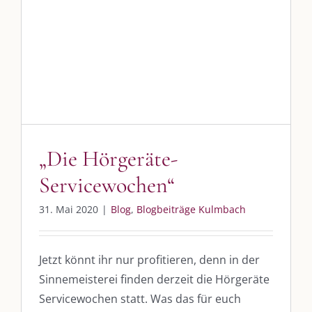
„Die Hörgeräte-
Servicewochen“
Blog
Blogbeiträge Kulmbach
DIE KULMBLOGGERA
„Die Hörgeräte-
Kulmbloggera
Servicewochen“
Podcast
31. Mai 2020
|
Blog
,
Blogbeiträge Kulmbach
Kooperationen
Jetzt könnt ihr nur profitieren, denn in der
vkfk
Sinnemeisterei finden derzeit die Hörgeräte
Leistungen – Buchungen
Servicewochen statt. Was das für euch