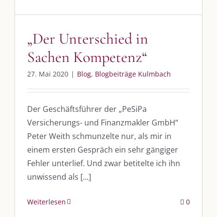
post@die-kulmbloggera.de
„Der Unterschied in
UNSERE HEIMAT KULMBACH
Sachen Kompetenz“
„Unser Kulmbach e. V.“
– Der Händlerzusammenschluss der Stadt
27. Mai 2020
|
Blog
,
Blogbeiträge Kulmbach
„Stadt Kulmbach“
– Offizielles Portal unserer Heimat
„Landratsamt Kulmbach“
– Wissenswertes in allen Belangen
Der Geschäftsführer der „PeSiPa
Versicherungs- und Finanzmakler GmbH“
„
Lebenslust Akademie Kulmbach
“ – Mutmachergeschichten von
Mutbotschaftern
Peter Weith schmunzelte nur, als mir in
einem ersten Gespräch ein sehr gängiger
Fehler unterlief. Und zwar betitelte ich ihn
unwissend als [...]
Weiterlesen
0
©
2026 | Alle Rechte vorbehalten. |
Impressum
|
Datenschutz
|