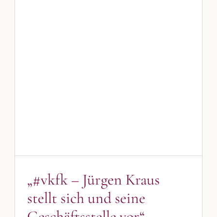
„#vkfk – Jürgen Kraus stellt
sich und seine Geschäftsstelle
vor“
Blog
Blogbeiträge Kulmbach
vkfk
„#vkfk – Jürgen Kraus
stellt sich und seine
Geschäftsstelle vor“