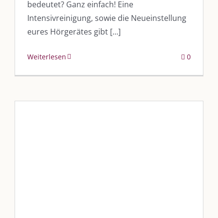
bedeutet? Ganz einfach! Eine
Intensivreinigung, sowie die Neueinstellung
AKTUELLES
eures Hörgerätes gibt [...]
Immer die passende Geschenkidee – für jeden Anlass
Weiterlesen
0
AUS DEM BLOG
Im Dialog mit – Jana Florence
Im Dialog mit – Nicole Putschky-Kaiser
Im Dialog mit – Daniel Manzer, alias Mr. Hops
„Der Unterschied in Sachen
Kompetenz“
SO FINDEN WIR ZUSAMMEN!
Blog
Blogbeiträge Kulmbach
Am einfachsten bin ich per Mail und über WhatsApp zu erreichen.
Whatsapp:
0151-21182972