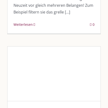
Neuzeit vor gleich mehreren Belangen! Zum
Beispiel filtern sie das grelle [...]
Weiterlesen
0
„Die neuen Zeiten im
Reisecenter Schaffranek“
Blog
Blogbeiträge Kulmbach